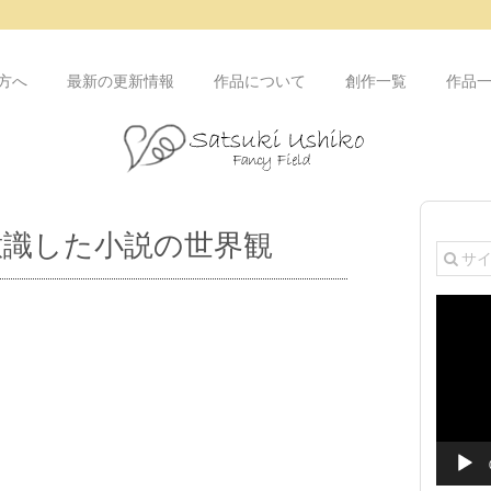
方へ
最新の更新情報
作品について
創作一覧
作品
意識した小説の世界観
動
画
プ
レ
ー
ヤ
ー