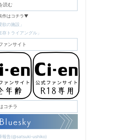
を読む
表作はコチラ▼
愛欲の施設」
狂存トライアングル」
ファンサイト
Sはコチラ
報告(@satsuki-ushiko)