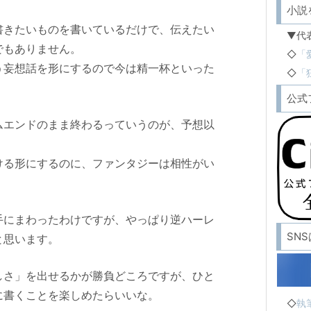
小説
書きたいものを書いているだけで、伝えたい
▼代
でもありません。
◇
「
う妄想話を形にするので今は精一杯といった
◇
「
公式
ムエンドのまま終わるっていうのが、予想以
ける形にするのに、ファンタジーは相性がい
手にまわったわけですが、やっぱり逆ハーレ
SN
と思います。
しさ」を出せるかが勝負どころですが、ひと
に書くことを楽しめたらいいな。
◇
執筆