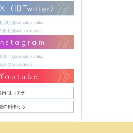
活動(@satsuki_ushiko)
専用(@ushiko_novel)
諸々(@satsuki_ushiko)
詩(@fancyfield)
創作はコチラ
他の創作たち