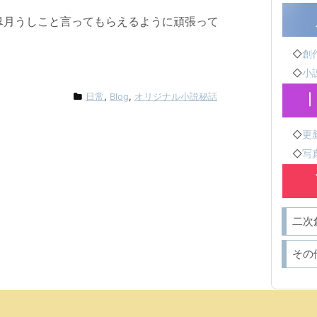
皐月うしこと言ってもらえるように頑張って
◇
創作
◇
小説
日常
,
Blog
,
オリジナル小説秘話
◇
更新
◇
写真
二次
その