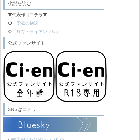
小説を読む
▼代表作はコチラ▼
◇
「愛欲の施設」
◇
「狂存トライアングル」
公式ファンサイト
SNSはコチラ
◇
執筆報告(@satsuki-ushiko)