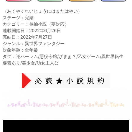
（あくやくれいじょうにはまだはやい）
ステージ：完結
カテゴリー：長編小説（夢対応）
連載開始日：2022年6月26日
完結日：2022年7月27日
ジャンル：異世界ファンタジー
対象年齢：全年齢
タグ：逆ハーレム/悪役令嬢/ざまぁ？/乙女ゲーム/異世界転生
要素あり/美少女/幼女主人公