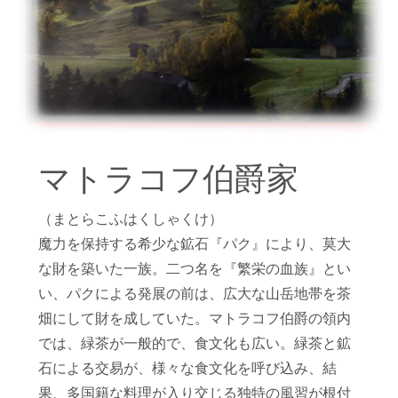
マトラコフ伯爵家
（まとらこふはくしゃくけ）
魔力を保持する希少な鉱石『パク』により、莫大
な財を築いた一族。二つ名を『繁栄の血族』とい
い、パクによる発展の前は、広大な山岳地帯を茶
畑にして財を成していた。マトラコフ伯爵の領内
では、緑茶が一般的で、食文化も広い。緑茶と鉱
石による交易が、様々な食文化を呼び込み、結
果、多国籍な料理が入り交じる独特の風習が根付