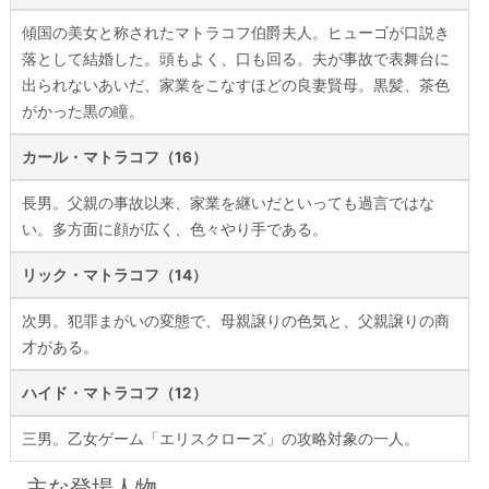
傾国の美女と称されたマトラコフ伯爵夫人。ヒューゴが口説き
落として結婚した。頭もよく、口も回る。夫が事故で表舞台に
出られないあいだ、家業をこなすほどの良妻賢母。黒髪、茶色
がかった黒の瞳。
カール・マトラコフ（16）
長男。父親の事故以来、家業を継いだといっても過言ではな
い。多方面に顔が広く、色々やり手である。
リック・マトラコフ（14）
次男。犯罪まがいの変態で、母親譲りの色気と、父親譲りの商
才がある。
ハイド・マトラコフ（12）
三男。乙女ゲーム「エリスクローズ」の攻略対象の一人。
主な登場人物