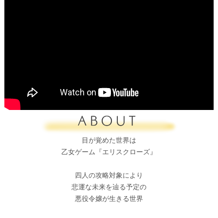
目が覚めた世界は

乙女ゲーム『エリスクローズ』

四人の攻略対象により

悲運な未来を辿る予定の

悪役令嬢が生きる世界
