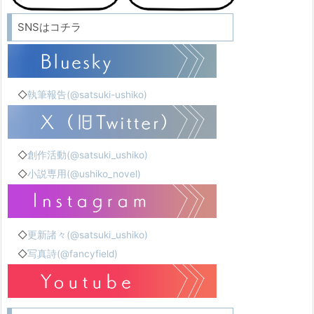
SNSはコチラ
◇
執筆報告(@satsuki-ushiko)
◇
創作活動(@satsuki_ushiko)
◇
小説専用(@ushiko_novel)
◇
更新諸々(@satsuki_ushiko)
◇
写真詩(@fancyfield)