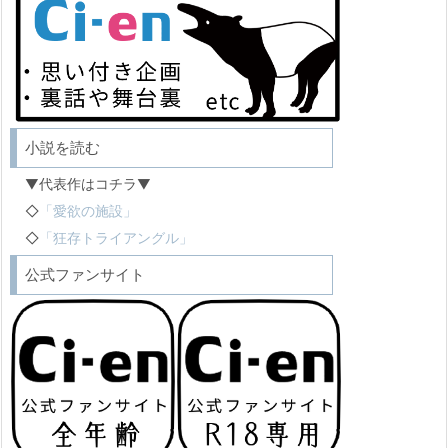
小説を読む
▼代表作はコチラ▼
◇
「愛欲の施設」
◇
「狂存トライアングル」
公式ファンサイト