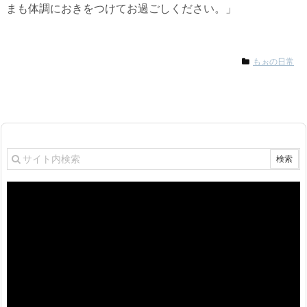
まも体調におきをつけてお過ごしください。」
もぉの日常
動
画
プ
レ
ー
ヤ
ー