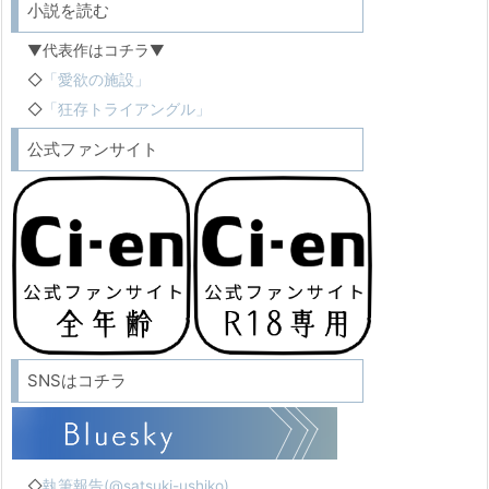
小説を読む
▼代表作はコチラ▼
◇
「愛欲の施設」
◇
「狂存トライアングル」
公式ファンサイト
SNSはコチラ
◇
執筆報告(@satsuki-ushiko)