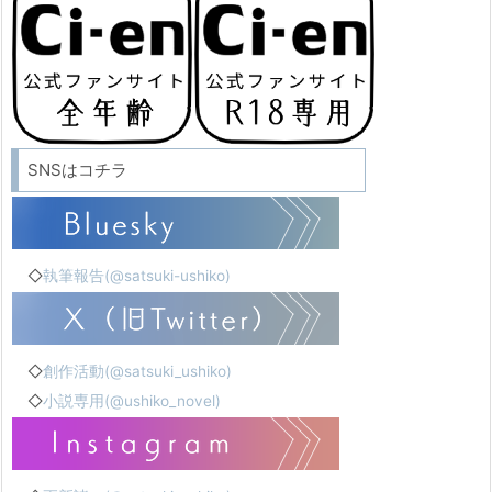
SNSはコチラ
◇
執筆報告(@satsuki-ushiko)
◇
創作活動(@satsuki_ushiko)
◇
小説専用(@ushiko_novel)