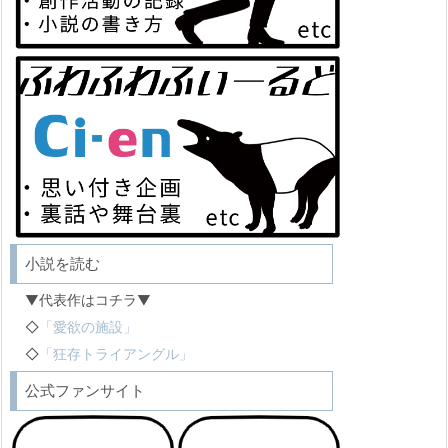
小説を読む
▼代表作はコチラ▼
◇
「愛欲の施設」
◇
「狂存トライアングル」
公式ファンサイト