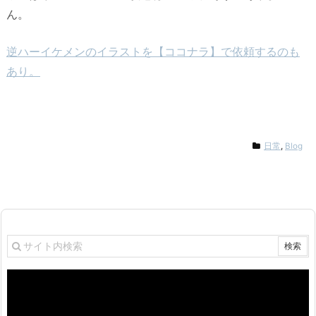
ん。
逆ハーイケメンのイラストを【ココナラ】で依頼するのも
あり。
日常
,
Blog
動
画
プ