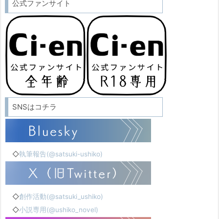
公式ファンサイト
SNSはコチラ
◇
執筆報告(@satsuki-ushiko)
◇
創作活動(@satsuki_ushiko)
◇
小説専用(@ushiko_novel)