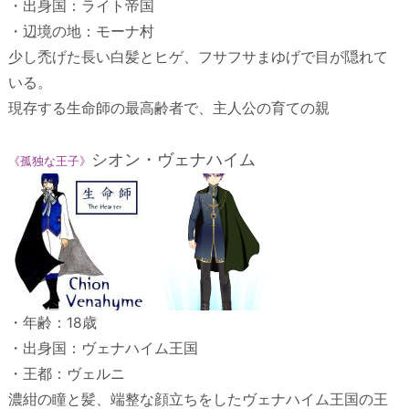
・出身国：ライト帝国
・辺境の地：モーナ村
少し禿げた長い白髪とヒゲ、フサフサまゆげで目が隠れて
いる。
現存する生命師の最高齢者で、主人公の育ての親
シオン・ヴェナハイム
《孤独な王子》
・年齢：18歳
・出身国：ヴェナハイム王国
・王都：ヴェルニ
濃紺の瞳と髪、端整な顔立ちをしたヴェナハイム王国の王