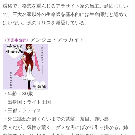
厳格で、格式を重んじるアラサイト家の当主。頑固じじい
で、三大名家以外の生命師を基本的には生命師だと認めて
はいない。孫のリリスを溺愛している。
アンジェ・アラカイト
《国家生命師》
・年齢：30歳
・出身国：ライト王国
・王都：ラティス
・外に跳ねた肩くらいまでの茶髪、茶目、赤い唇
美人だが、気性が荒く、ダメな男にばかり引っ掛かる。姉