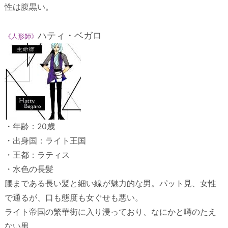
性は腹黒い。
ハティ・ベガロ
《人形師》
・年齢：20歳
・出身国：ライト王国
・王都：ラティス
・水色の長髪
腰まである長い髪と細い線が魅力的な男。パット見、女性
で通るが、口も態度も女ぐせも悪い。
ライト帝国の繁華街に入り浸っており、なにかと噂のたえ
ない男。