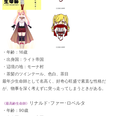
・年齢：16歳
・出身国：ライト帝国
・辺境の地：モーナ村
・茶髪のツインテール、色白、茶目
最年少生命師として名高く、好奇心旺盛で素直な性格だ
が、物事を深く考えずに突っ走ってしまうときがある。
リナルド･ファー･ロベルタ
《最高齢生命師》
・年齢：90歳