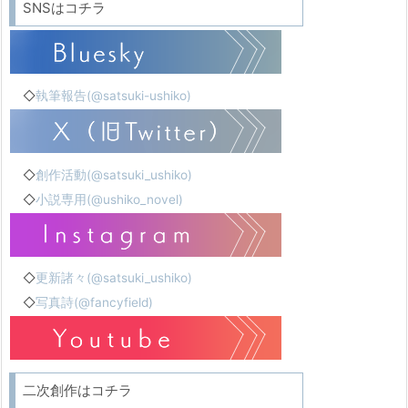
SNSはコチラ
◇
執筆報告(@satsuki-ushiko)
◇
創作活動(@satsuki_ushiko)
◇
小説専用(@ushiko_novel)
◇
更新諸々(@satsuki_ushiko)
◇
写真詩(@fancyfield)
二次創作はコチラ