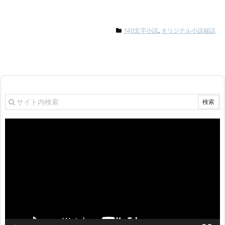
140文字小説
,
オリジナル小説秘話
動
画
プ
レ
ー
ヤ
ー