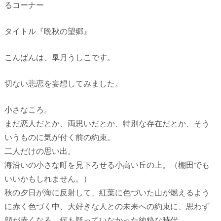
るコーナー
タイトル『晩秋の望郷』
こんばんは、皐月うしこです。
切ない悲恋を妄想してみました。
小さなころ。
まだ恋人だとか、両思いだとか、特別な存在だとか、そう
いうものに気が付く前の約束。
二人だけの思い出。
海沿いの小さな町を見下ろせる小高い丘の上。（棚田でも
いいかもしれません。）
秋の夕日が海に反射して、紅葉に色づいた山が燃えるよう
に赤く色づく中、大好きな人との未来への約束に、思わず
顔が赤くなる。何も疑っていなかった純粋な時代。