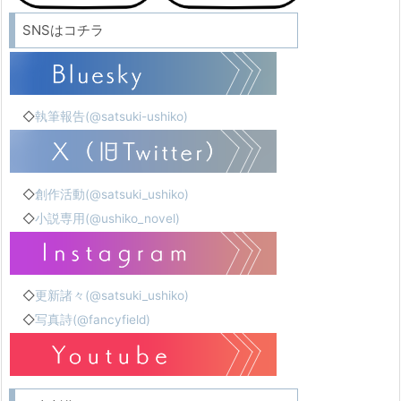
SNSはコチラ
◇
執筆報告(@satsuki-ushiko)
◇
創作活動(@satsuki_ushiko)
◇
小説専用(@ushiko_novel)
◇
更新諸々(@satsuki_ushiko)
◇
写真詩(@fancyfield)