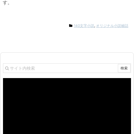
す。
140文字小説
,
オリジナル小説秘話
動
画
プ
レ
ー
ヤ
ー