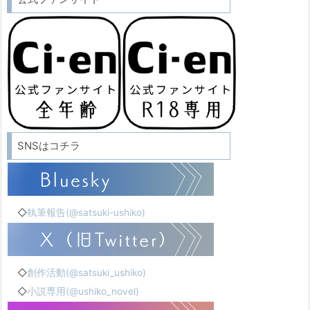
SNSはコチラ
◇
執筆報告(@satsuki-ushiko)
◇
創作活動(@satsuki_ushiko)
◇
小説専用(@ushiko_novel)