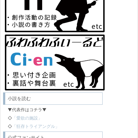
小説を読む
▼代表作はコチラ▼
◇
「愛欲の施設」
◇
「狂存トライアングル」
公式ファンサイト