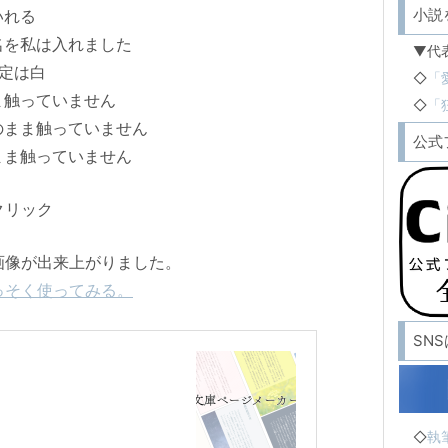
小説
いれる
名を私は入れました
▼代
定は白
◇
「
ま触っていません
◇
「
のまま触っていません
公式
まま触っていません
クリック
画像が出来上がりました。
っそく使ってみる。
SN
◇
執筆