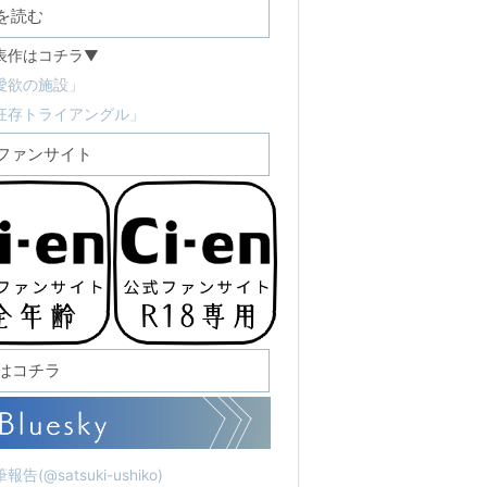
を読む
表作はコチラ▼
愛欲の施設」
狂存トライアングル」
ファンサイト
Sはコチラ
報告(@satsuki-ushiko)