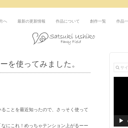
方へ
最新の更新情報
作品について
創作一覧
作品
カーを使ってみました。
動
画
プ
。
レ
ー
ヤ
いることを最近知ったので、さっそく使って
ー
「なにこれ！めっちゃテンション上がるーー