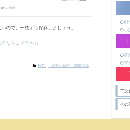
bunko.html
◇
創作
ないので、一枚ずつ保存しましょう。
◇
小説
知るならコチラから
◇
更新
◇
写真
日常
,
「愛欲の施設」関連記事
二次
その