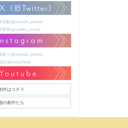
活動(@satsuki_ushiko)
専用(@ushiko_novel)
諸々(@satsuki_ushiko)
詩(@fancyfield)
創作はコチラ
他の創作たち