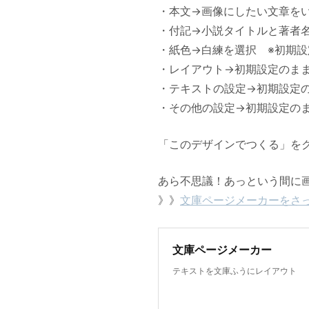
・本文→画像にしたい文章を
・付記→小説タイトルと著者
・紙色→白練を選択 ※初期設
・レイアウト→初期設定のま
・テキストの設定→初期設定
・その他の設定→初期設定の
「このデザインでつくる」を
あら不思議！あっという間に
》》
文庫ページメーカーをさ
文庫ページメーカー
テキストを文庫ふうにレイアウト