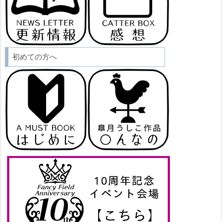
初めての方へ