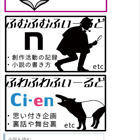
小説を読む