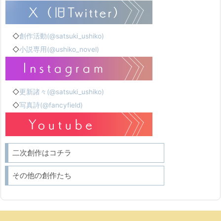
◇
創作活動(@satsuki_ushiko)
◇
小説専用(@ushiko_novel)
◇
更新諸々(@satsuki_ushiko)
◇
写真詩(@fancyfield)
二次創作はコチラ
その他の創作たち