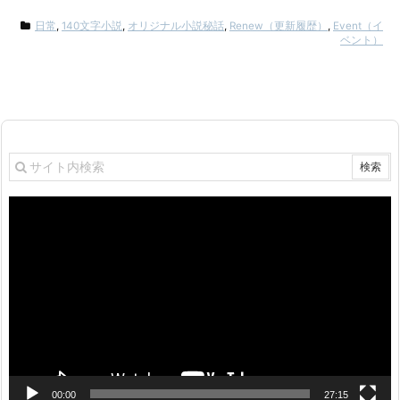
日常
,
140文字小説
,
オリジナル小説秘話
,
Renew（更新履歴）
,
Event（イ
ベント）
動
画
プ
レ
ー
ヤ
ー
00:00
27:15