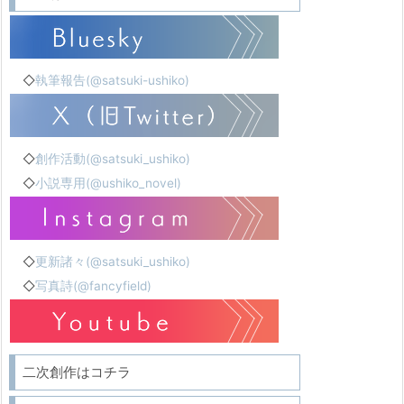
◇
執筆報告(@satsuki-ushiko)
◇
創作活動(@satsuki_ushiko)
◇
小説専用(@ushiko_novel)
◇
更新諸々(@satsuki_ushiko)
◇
写真詩(@fancyfield)
二次創作はコチラ