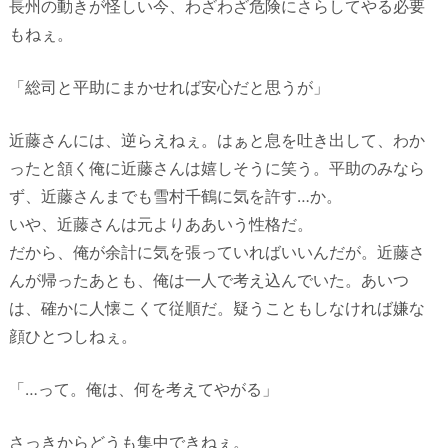
長州の動きが怪しい今、わざわざ危険にさらしてやる必要
もねぇ。
「総司と平助にまかせれば安心だと思うが」
近藤さんには、逆らえねぇ。はぁと息を吐き出して、わか
ったと頷く俺に近藤さんは嬉しそうに笑う。平助のみなら
ず、近藤さんまでも雪村千鶴に気を許す…か。
いや、近藤さんは元よりああいう性格だ。
だから、俺が余計に気を張っていればいいんだが。近藤さ
んが帰ったあとも、俺は一人で考え込んでいた。あいつ
は、確かに人懐こくて従順だ。疑うこともしなければ嫌な
顔ひとつしねぇ。
「…って。俺は、何を考えてやがる」
さっきからどうも集中できねぇ。