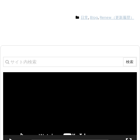
日常
,
Blog
,
Renew（更新履歴）
動
画
プ
レ
ー
ヤ
ー