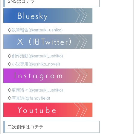
SNSはコチラ
◇
執筆報告(@satsuki-ushiko)
◇
創作活動(@satsuki_ushiko)
◇
小説専用(@ushiko_novel)
◇
更新諸々(@satsuki_ushiko)
◇
写真詩(@fancyfield)
二次創作はコチラ