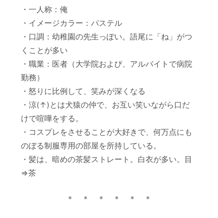
・一人称：俺
・イメージカラー：パステル
・口調：幼稚園の先生っぽい。語尾に「ね」がつ
くことが多い
・職業：医者（大学院および、アルバイトで病院
勤務）
・怒りに比例して、笑みが深くなる
・涼(↑)とは犬猿の仲で、お互い笑いながら口だ
けで喧嘩をする。
・コスプレをさせることが大好きで、何万点にも
のぼる制服専用の部屋を所持している。
・髪は、暗めの茶髪ストレート。白衣が多い。目
⇒茶
＊ ＊ ＊ ＊ ＊ ＊