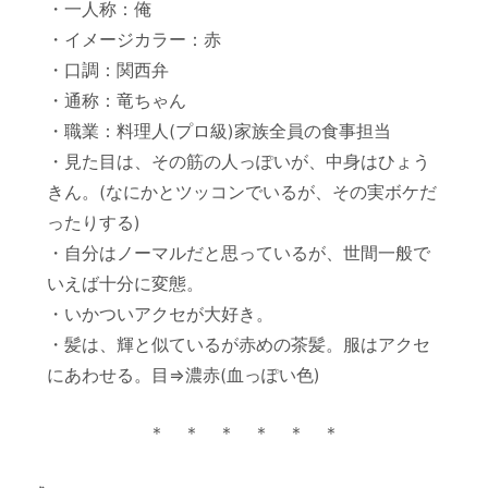
・一人称：俺
・イメージカラー：赤
・口調：関西弁
・通称：竜ちゃん
・職業：料理人(プロ級)家族全員の食事担当
・見た目は、その筋の人っぽいが、中身はひょう
きん。(なにかとツッコンでいるが、その実ボケだ
ったりする)
・自分はノーマルだと思っているが、世間一般で
いえば十分に変態。
・いかついアクセが大好き。
・髪は、輝と似ているが赤めの茶髪。服はアクセ
にあわせる。目⇒濃赤(血っぽい色)
＊ ＊ ＊ ＊ ＊ ＊