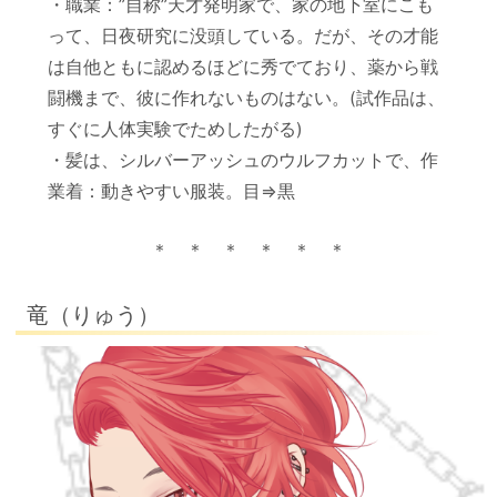
・職業：”自称”天才発明家で、家の地下室にこも
って、日夜研究に没頭している。だが、その才能
は自他ともに認めるほどに秀でており、薬から戦
闘機まで、彼に作れないものはない。(試作品は、
すぐに人体実験でためしたがる)
・髪は、シルバーアッシュのウルフカットで、作
業着：動きやすい服装。目⇒黒
＊ ＊ ＊ ＊ ＊ ＊
竜（りゅう）