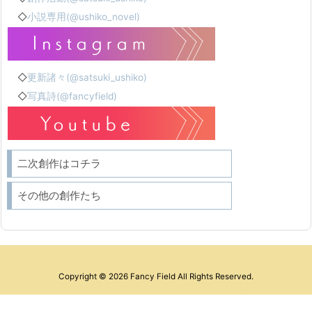
◇
小説専用(@ushiko_novel)
◇
更新諸々(@satsuki_ushiko)
◇
写真詩(@fancyfield)
二次創作はコチラ
その他の創作たち
Copyright ©
2026
Fancy Field
All Rights Reserved.
WordPress Luxeritas Theme is provided by "
Thought is free
".