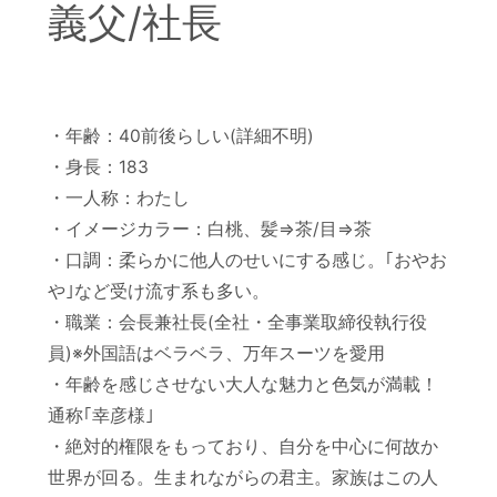
義父/社長
・年齢：40前後らしい(詳細不明)
・身長：183
・一人称：わたし
・イメージカラー：白桃、髪⇒茶/目⇒茶
・口調：柔らかに他人のせいにする感じ。｢おやお
や｣など受け流す系も多い。
・職業：会長兼社長(全社・全事業取締役執行役
員)※外国語はベラベラ、万年スーツを愛用
・年齢を感じさせない大人な魅力と色気が満載！
通称｢幸彦様｣
・絶対的権限をもっており、自分を中心に何故か
世界が回る。生まれながらの君主。家族はこの人