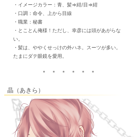
・イメージカラー：青、髪⇒紺/目⇒紺
・口調：命令、上から目線
・職業：秘書
・とことん俺様！ただし、幸彦には頭があがらな
い。
・髪は、ややくせっけの外ハネ。スーツが多い。
たまにダテ眼鏡を愛用。
＊ ＊ ＊ ＊ ＊ ＊
晶（あきら）