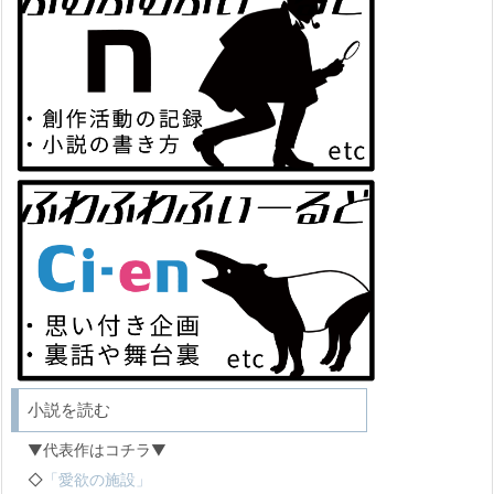
小説を読む
▼代表作はコチラ▼
◇
「愛欲の施設」