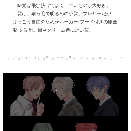
・味覚は飛び抜けてよく、甘いものが大好き。
・髪は、猫っ毛で明るめの茶髪。ブレザーだが、
けっこう自由のためかパーカー(フード付きの服全
般)を愛用。目⇒クリーム色に近い茶。