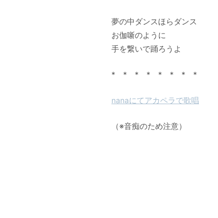
夢の中ダンスほらダンス
お伽噺のように
手を繋いで踊ろうよ
* * * * * * * *
nanaにてアカペラで歌唱
（※音痴のため注意）