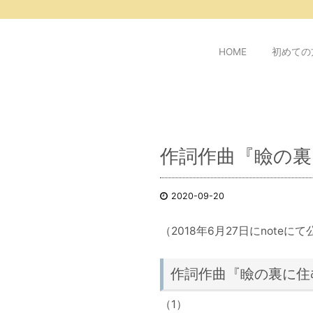
/* ピンタレスト用 */
HOME
初めての
作詞作曲『瞼の裏
2020-09-20
（2018年6月27日にnote
作詞作曲『瞼の裏に住
（1）