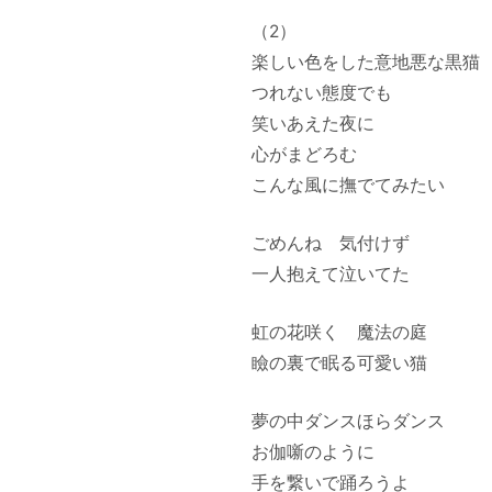
（2）
楽しい色をした意地悪な黒猫
つれない態度でも
笑いあえた夜に
心がまどろむ
こんな風に撫でてみたい
ごめんね 気付けず
一人抱えて泣いてた
虹の花咲く 魔法の庭
瞼の裏で眠る可愛い猫
夢の中ダンスほらダンス
お伽噺のように
手を繋いで踊ろうよ