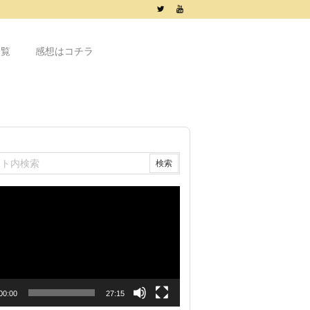
一覧
感想はコチラ
00:00
27:15