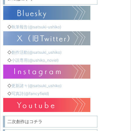
◇
執筆報告(@satsuki-ushiko)
◇
創作活動(@satsuki_ushiko)
◇
小説専用(@ushiko_novel)
◇
更新諸々(@satsuki_ushiko)
◇
写真詩(@fancyfield)
二次創作はコチラ