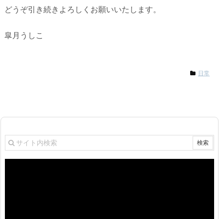
どうぞ引き続きよろしくお願いいたします。
皐月うしこ
日常
動
画
プ
レ
ー
ヤ