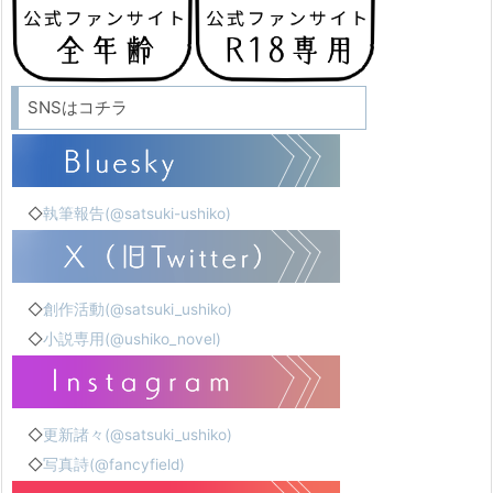
SNSはコチラ
◇
執筆報告(@satsuki-ushiko)
◇
創作活動(@satsuki_ushiko)
◇
小説専用(@ushiko_novel)
◇
更新諸々(@satsuki_ushiko)
◇
写真詩(@fancyfield)