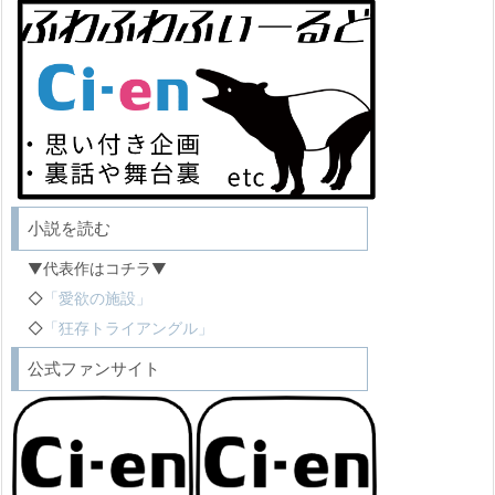
小説を読む
▼代表作はコチラ▼
◇
「愛欲の施設」
◇
「狂存トライアングル」
公式ファンサイト