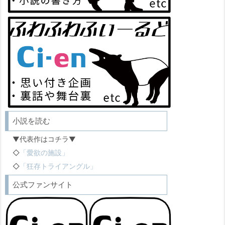
小説を読む
▼代表作はコチラ▼
◇
「愛欲の施設」
◇
「狂存トライアングル」
公式ファンサイト