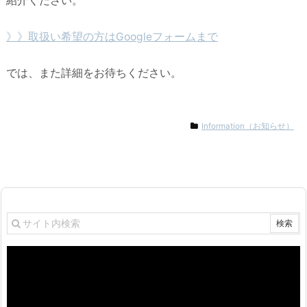
紹介ください。
》》取扱い希望の方はGoogleフォームまで
では、また詳細をお待ちください。
Information（お知らせ）
動
画
プ
レ
ー