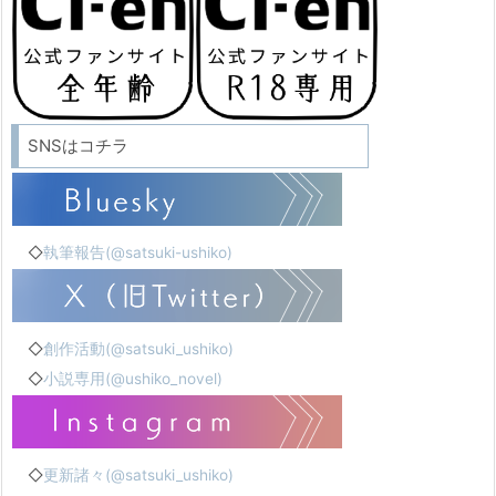
SNSはコチラ
◇
執筆報告(@satsuki-ushiko)
◇
創作活動(@satsuki_ushiko)
◇
小説専用(@ushiko_novel)
◇
更新諸々(@satsuki_ushiko)