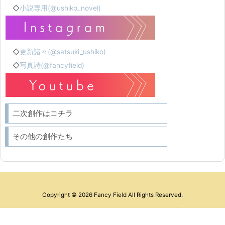
◇
小説専用(@ushiko_novel)
◇
更新諸々(@satsuki_ushiko)
◇
写真詩(@fancyfield)
二次創作はコチラ
その他の創作たち
Copyright ©
2026
Fancy Field
All Rights Reserved.
WordPress Luxeritas Theme is provided by "
Thought is free
".