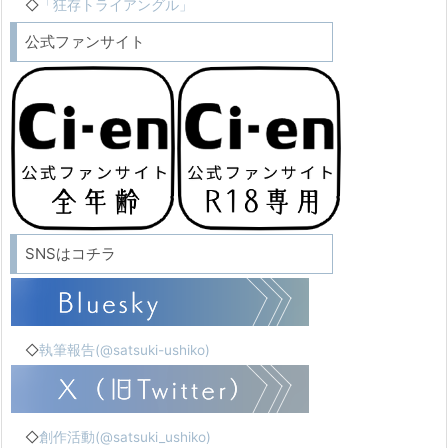
◇
「狂存トライアングル」
公式ファンサイト
SNSはコチラ
◇
執筆報告(@satsuki-ushiko)
◇
創作活動(@satsuki_ushiko)