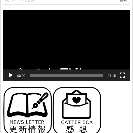
動
画
プ
レ
ー
ヤ
ー
00:00
27:15