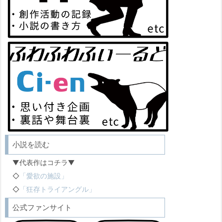
小説を読む
▼代表作はコチラ▼
◇
「愛欲の施設」
◇
「狂存トライアングル」
公式ファンサイト