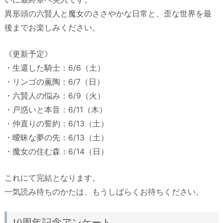
異形頭の六賢人と魔女のささやかな日常と、歪な世界を最
後までお楽しみください。
《更新予定》
・生還した騎士：6/6（土）
・リンゴの薫陶：6/7（日）
・六賢人の悩み：6/9（火）
・戸惑いと本音：6/11（木）
・仲直りの誓約：6/13（土）
・曖昧な夢の先：6/13（土）
・魔女の住む森：6/14（日）
これにて完結となります。
一気読み待ちのかたは、もうしばらくお待ちください。
10周年記念アンケート