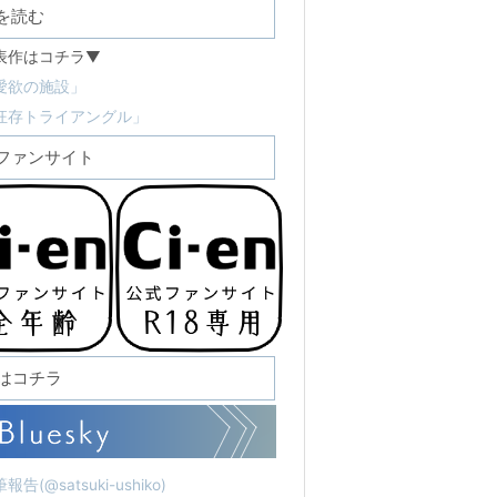
を読む
表作はコチラ▼
愛欲の施設」
狂存トライアングル」
ファンサイト
Sはコチラ
報告(@satsuki-ushiko)