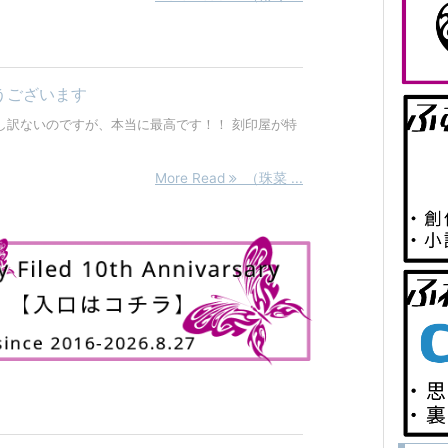
うございます
し訳ないのですが、本当に最高です！！ 刻印屋が特
More Read
（珠菜 ...