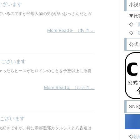
ございます
小説
ているのですが登場人物の男が汚いおっさんだとガ
▼代
◇
「
More Read
（あ さ ...
◇
「
公式
うございます
かったらヒースがヒロインのことを予想以上に溺愛
More Read
（ルナさ ...
SN
うございます
大好きですが、特に帝都遊郭カタルシスと八香姫は
◇
執筆