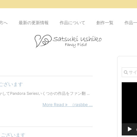
方へ
最新の更新情報
作品について
創作一覧
作品
うございます
動
画
andora Seriesいくつかの作品をファン翻 ...
プ
レ
More Read
（rasbbe ...
ー
ヤ
ー
うございます