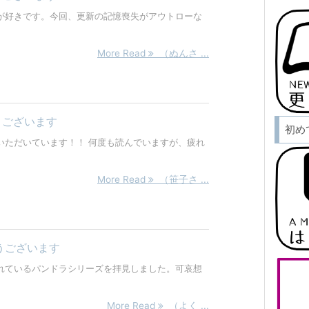
が好きです。今回、更新の記憶喪失がアウトローな
More Read
（ぬんさ ...
うございます
初め
いただいています！！ 何度も読んでいますが、疲れ
More Read
（笹子さ ...
うございます
れているパンドラシリーズを拝見しました。可哀想
More Read
（よく ...