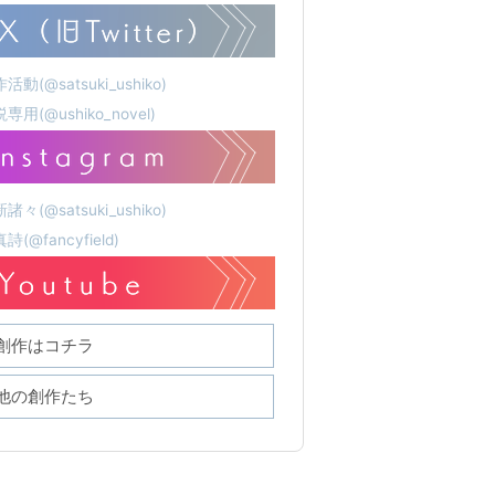
活動(@satsuki_ushiko)
専用(@ushiko_novel)
諸々(@satsuki_ushiko)
詩(@fancyfield)
創作はコチラ
他の創作たち