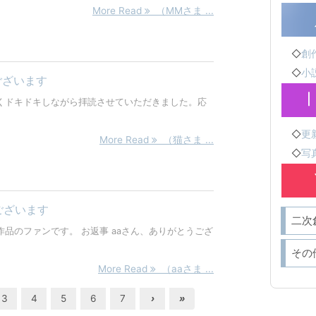
More Read
（MMさま ...
◇
創作
◇
小説
ございます
くドキドキしながら拝読させていただきました。応
◇
更新
More Read
（猫さま ...
◇
写真
ございます
二次
作品のファンです。 お返事 aaさん、ありがとうござ
その
More Read
（aaさま ...
3
4
5
6
7
›
»