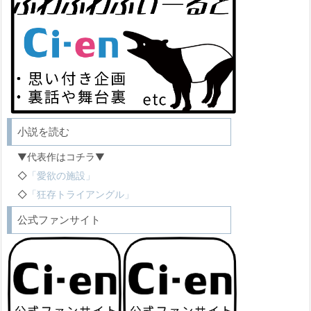
小説を読む
▼代表作はコチラ▼
◇
「愛欲の施設」
◇
「狂存トライアングル」
公式ファンサイト