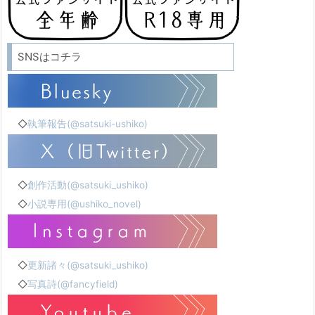
SNSはコチラ
◇
執筆報告(@satsuki-ushiko)
◇
創作活動(@satsuki_ushiko)
◇
小説専用(@ushiko_novel)
◇
更新諸々(@satsuki_ushiko)
◇
写真詩(@fancyfield)