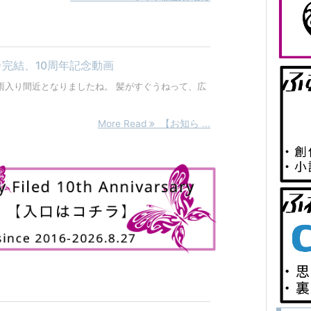
完結、10周年記念動画
雨入り間近となりましたね。 髪がすぐうねって、広
More Read
【お知ら ...