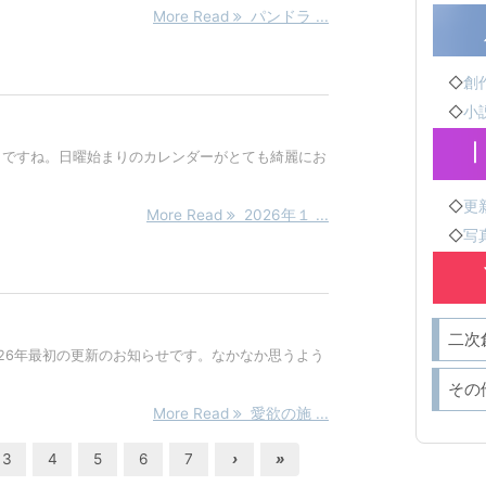
More Read
パンドラ ...
◇
創作
◇
小説
月ですね。日曜始まりのカレンダーがとても綺麗にお
◇
更新
More Read
2026年１ ...
◇
写真
二次
026年最初の更新のお知らせです。なかなか思うよう
その
More Read
愛欲の施 ...
3
4
5
6
7
›
»