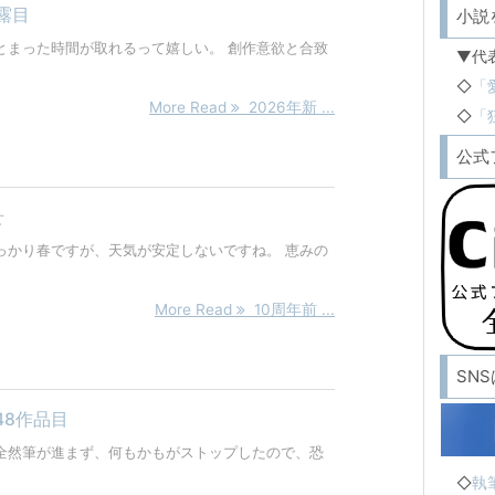
露目
小説
とまった時間が取れるって嬉しい。 創作意欲と合致
▼代
◇
「
More Read
2026年新 ...
◇
「
公式
せ
っかり春ですが、天気が安定しないですね。 恵みの
More Read
10周年前 ...
SN
48作品目
全然筆が進まず、何もかもがストップしたので、恐
◇
執筆