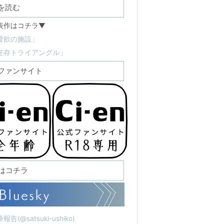
を読む
表作はコチラ▼
愛欲の施設」
狂存トライアングル」
ファンサイト
Sはコチラ
報告(@satsuki-ushiko)