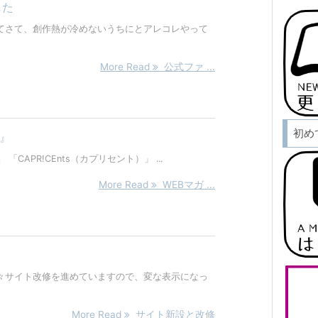
した
てさて、創作熱が冷めないうちにとアレコレやって
More Read
公式ファ ...
初め
s』
』 「CAPR!CEnts（カプリセント）」 ...
More Read
WEBマガ ...
々サイト改修を進めていますので、変な表示になっ
More Read
サイト新設と改修