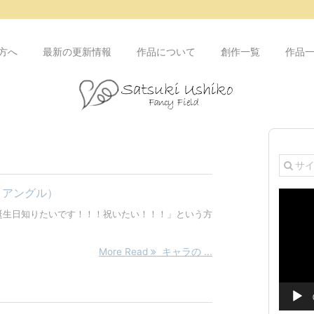
方へ
最新の更新情報
作品について
創作一覧
作品
イアングル）
動
画
誕生日知りたいです！！！祝いたい！！！」という方
プ
レ
ー
More Read
キャラの ...
ヤ
ー