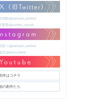
活動(@satsuki_ushiko)
専用(@ushiko_novel)
諸々(@satsuki_ushiko)
詩(@fancyfield)
創作はコチラ
他の創作たち