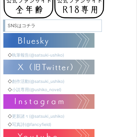
SNSはコチラ
◇
執筆報告(@satsuki-ushiko)
◇
創作活動(@satsuki_ushiko)
◇
小説専用(@ushiko_novel)
◇
更新諸々(@satsuki_ushiko)
◇
写真詩(@fancyfield)