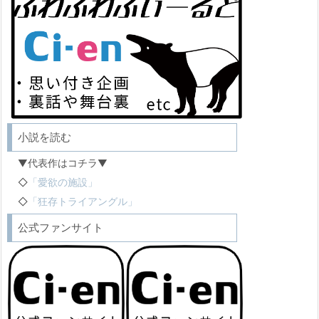
小説を読む
▼代表作はコチラ▼
◇
「愛欲の施設」
◇
「狂存トライアングル」
公式ファンサイト