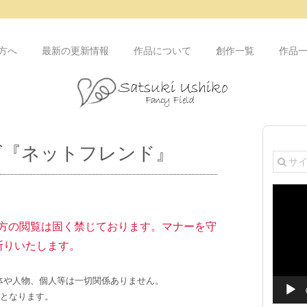
方へ
最新の更新情報
作品について
創作一覧
作品
ズ『ネットフレンド』
動
画
プ
い方の閲覧は固く禁じております。マナーを守
レ
断りいたします。
ー
ヤ
ー
体や人物、個人等は一切関係ありません。
クとなります。