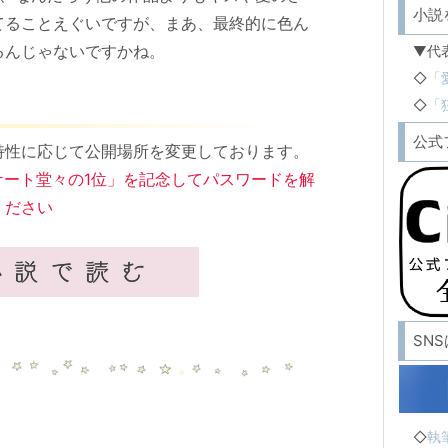
小説
てることえぐいですが、まあ、最終的に色ん
るんじゃないですかね。
▼代
◇
「
◇
「
公式
特性に応じて公開場所を変更しております。
ンケート堂々の1位」を記念してパスワードを解
ください
SN
◇
執筆