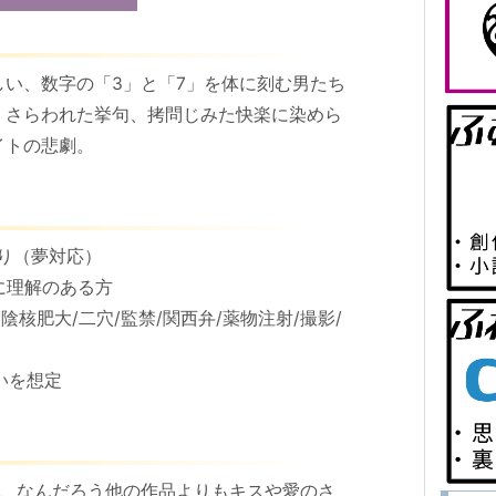
い、数字の「3」と「7」を体に刻む男たち
、さらわれた挙句、拷問じみた快楽に染めら
イトの悲劇。
切り（夢対応）
に理解のある方
陰核肥大/二穴/監禁/関西弁/薬物注射/撮影/
いを想定
で、なんだろう他の作品よりもキスや愛のさ