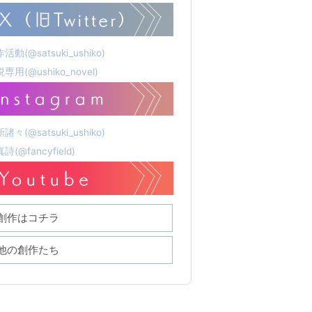
活動(@satsuki_ushiko)
専用(@ushiko_novel)
諸々(@satsuki_ushiko)
詩(@fancyfield)
創作はコチラ
他の創作たち