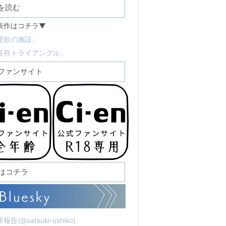
を読む
表作はコチラ▼
愛欲の施設」
狂存トライアングル」
ファンサイト
Sはコチラ
報告(@satsuki-ushiko)