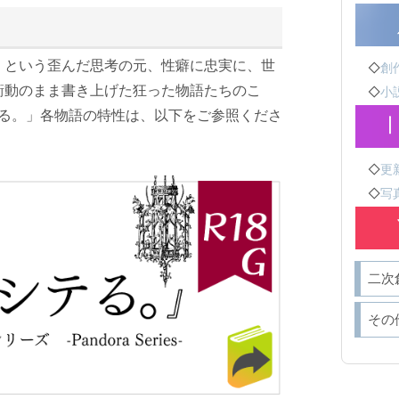
」という歪んだ思考の元、性癖に忠実に、世
◇
創作
衝動のまま書き上げた狂った物語たちのこ
◇
小説
テる。」各物語の特性は、以下をご参照くださ
◇
更新
◇
写真
二次
その