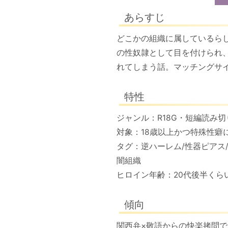
あらすじ
どこかの組織に属しているらし
の性奴隷として目を付けられ
れてしまう話。マッチングサ
特性
ジャンル：R18G・短編読み
対象：18歳以上かつ特殊性癖
タグ：逆ハーレム/性器ピアス/
闇組織
ヒロイン年齢：20代後半くら
傾向
関西弁×敬語からの快楽拷問