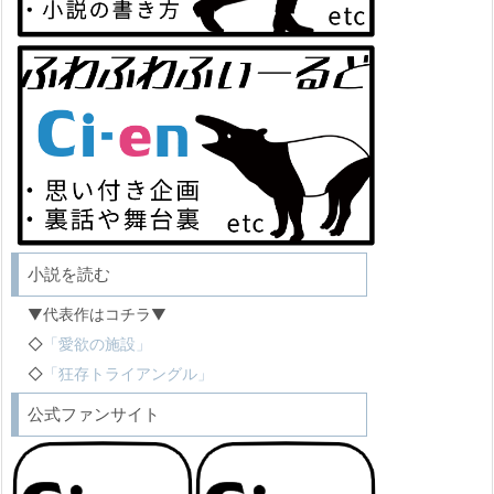
小説を読む
▼代表作はコチラ▼
◇
「愛欲の施設」
◇
「狂存トライアングル」
公式ファンサイト