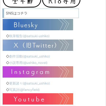
SNSはコチラ
◇
執筆報告(@satsuki-ushiko)
◇
創作活動(@satsuki_ushiko)
◇
小説専用(@ushiko_novel)
◇
更新諸々(@satsuki_ushiko)
◇
写真詩(@fancyfield)