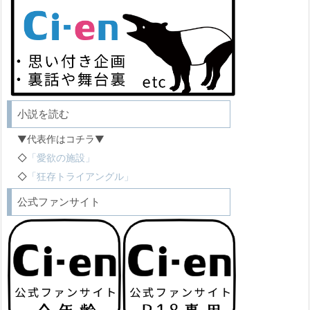
小説を読む
▼代表作はコチラ▼
◇
「愛欲の施設」
◇
「狂存トライアングル」
公式ファンサイト