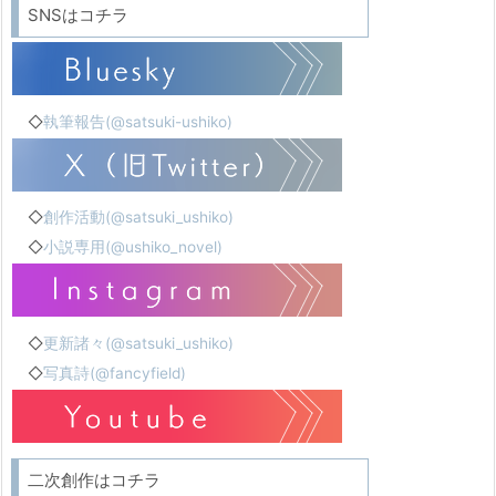
SNSはコチラ
◇
執筆報告(@satsuki-ushiko)
◇
創作活動(@satsuki_ushiko)
◇
小説専用(@ushiko_novel)
◇
更新諸々(@satsuki_ushiko)
◇
写真詩(@fancyfield)
二次創作はコチラ