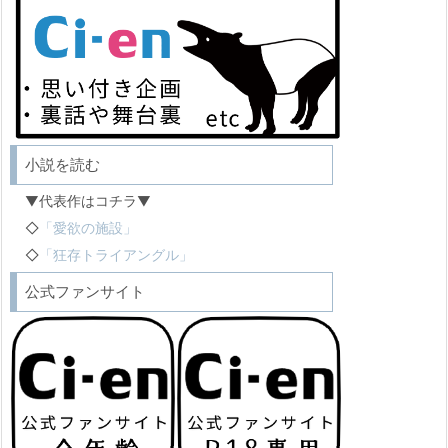
小説を読む
▼代表作はコチラ▼
◇
「愛欲の施設」
◇
「狂存トライアングル」
公式ファンサイト