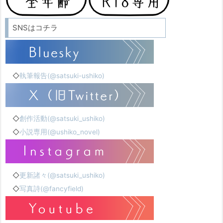
SNSはコチラ
◇
執筆報告(@satsuki-ushiko)
◇
創作活動(@satsuki_ushiko)
◇
小説専用(@ushiko_novel)
◇
更新諸々(@satsuki_ushiko)
◇
写真詩(@fancyfield)