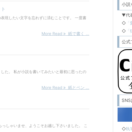
小説
ット
▼代
表現したい文字を忘れずに済むことです。 一度書
◇
「
◇
「
More Read
紙で書く ...
公式
した。 私が小説を書いてみたいと最初に思ったの
More Read
紙とペン ...
SN
らっしゃいませ、ようこそお越し下さいました。 こ
◇
執筆