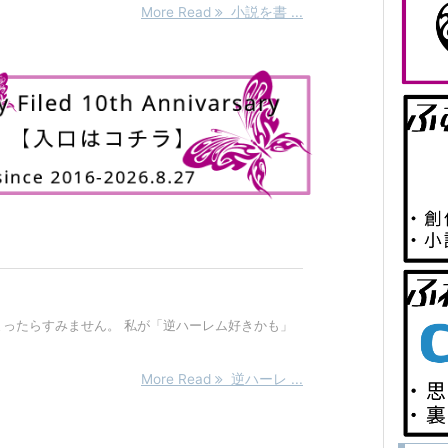
More Read
小説を書 ...
ったらすみません。 私が「逆ハーレム好きかも」
More Read
逆ハーレ ...