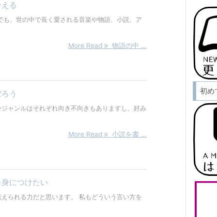
考える
でも、世の中で長く愛される音楽や物語、小説、ア
More Read
物語の中 ...
初め
ぼろう
かジャンルはそれぞれ向き不向きもありますし、好み
More Read
小説を書 ...
を身につけたい
えられる力だと思います。 私もどういう言い方を