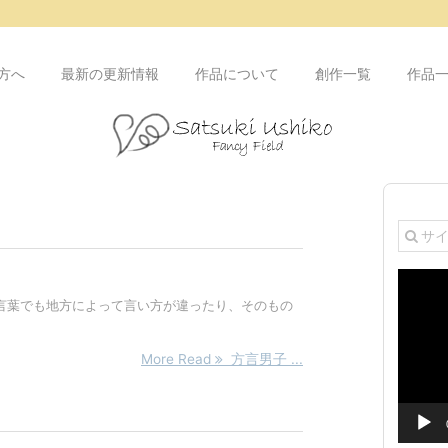
方へ
最新の更新情報
作品について
創作一覧
作品
動
画
言葉でも地方によって言い方が違ったり、そのもの
プ
レ
ー
More Read
方言男子 ...
ヤ
ー