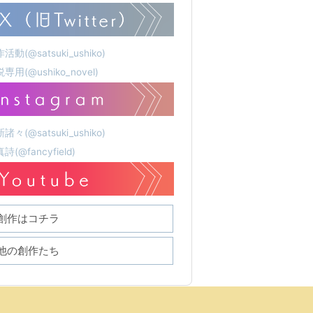
活動(@satsuki_ushiko)
専用(@ushiko_novel)
諸々(@satsuki_ushiko)
詩(@fancyfield)
創作はコチラ
他の創作たち