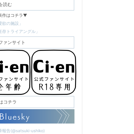
を読む
表作はコチラ▼
愛欲の施設」
狂存トライアングル」
ファンサイト
Sはコチラ
報告(@satsuki-ushiko)