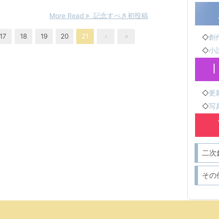
More Read
記念すべき初投稿
17
18
19
20
21
›
»
◇
創作
◇
小説
◇
更新
◇
写真
二次
その