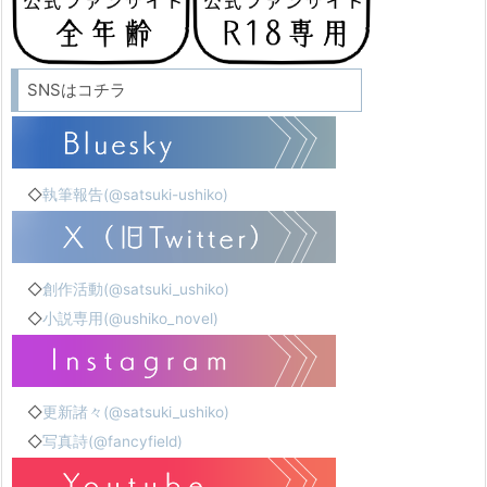
SNSはコチラ
◇
執筆報告(@satsuki-ushiko)
◇
創作活動(@satsuki_ushiko)
◇
小説専用(@ushiko_novel)
◇
更新諸々(@satsuki_ushiko)
◇
写真詩(@fancyfield)