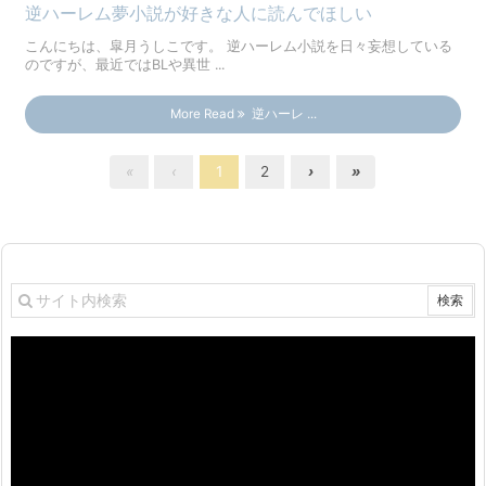
逆ハーレム夢小説が好きな人に読んでほしい
こんにちは、皐月うしこです。 逆ハーレム小説を日々妄想している
のですが、最近ではBLや異世 ...
More Read
逆ハーレ ...
«
‹
1
2
›
»
動
画
プ
レ
ー
ヤ
ー