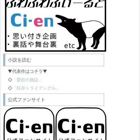
小説を読む
▼代表作はコチラ▼
◇
「愛欲の施設」
◇
「狂存トライアングル」
公式ファンサイト