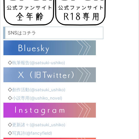
SNSはコチラ
◇
執筆報告(@satsuki-ushiko)
◇
創作活動(@satsuki_ushiko)
◇
小説専用(@ushiko_novel)
◇
更新諸々(@satsuki_ushiko)
◇
写真詩(@fancyfield)