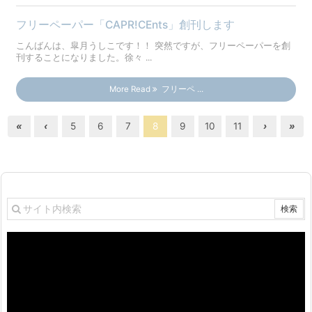
フリーペーパー「CAPR!CEnts」創刊します
こんばんは、皐月うしこです！！ 突然ですが、フリーペーパーを創
刊することになりました。徐々 ...
More Read
フリーペ ...
«
‹
5
6
7
8
9
10
11
›
»
動
画
プ
レ
ー
ヤ