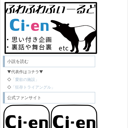
小説を読む
▼代表作はコチラ▼
◇
「愛欲の施設」
◇
「狂存トライアングル」
公式ファンサイト